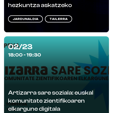
hezkuntza askatzeko
JARDUNALDIA
TAILERRA
02/23
18:00 - 19:30
Artizarra sare soziala: euskal
komunitate zientifikoaren
elkargune digitala