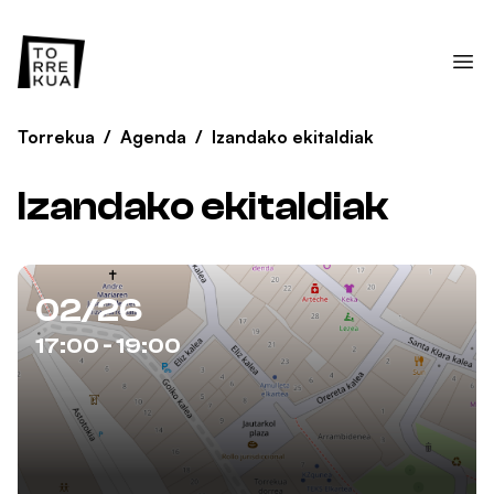
Torrekua
/
Agenda
/
Izandako ekitaldiak
Izandako ekitaldiak
02/26
17:00 - 19:00