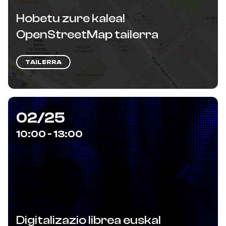
Hobetu zure kalea!
OpenStreetMap tailerra
TAILERRA
02/25
10:00 - 13:00
Digitalizazio librea euskal