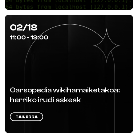
02/18
11:00 - 13:00
Oarsopedia wikihamaiketakoa:
herriko irudi askeak
TAILERRA