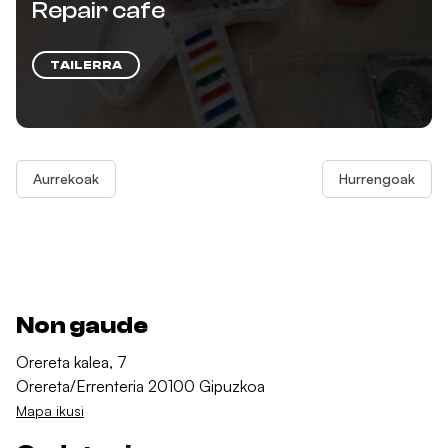
Repair cafe
TAILERRA
Aurrekoak
Hurrengoak
Non gaude
Orereta kalea, 7
Orereta/Errenteria 20100 Gipuzkoa
Mapa ikusi