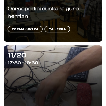
Oarsopedia: euskara gure
herrian
FORMAKUNTZA
TAILERRA
11/20
17:30 - 19:30