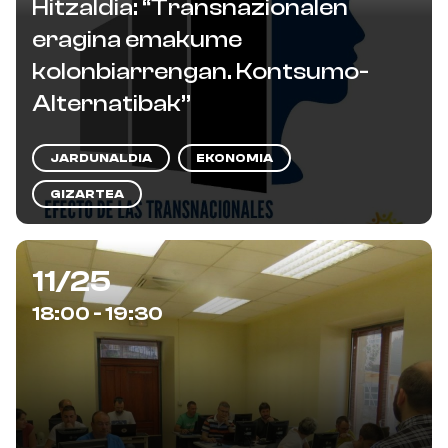
Hitzaldia: “Transnazionalen
eragina emakume
kolonbiarrengan. Kontsumo-
Alternatibak”
JARDUNALDIA
EKONOMIA
GIZARTEA
11/25
18:00 - 19:30