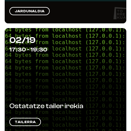
JARDUNALDIA
02/19
17:30 - 19:30
Ostatatze tailer irekia
TAILERRA