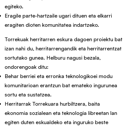
egiteko.
Eragile parte-hartzaile ugari dituen eta elkarri
eragiten dioten komunitatea indartzeko.
Torrekuak herritarren eskura dagoen proiektu bat
izan nahi du, herritarrengandik eta herritarrentzat
sortutako gunea. Helburu nagusi bezala,
ondorengoak ditu:
Behar berriei eta erronka teknologikoei modu
komunitarioan erantzun bat emateko ingurunea
sortu eta sustatzea.
Herritarrak Torrekuara hurbiltzera, baita
ekonomia sozialean eta teknologia libreetan lan
egiten duten eskualdeko eta inguruko beste