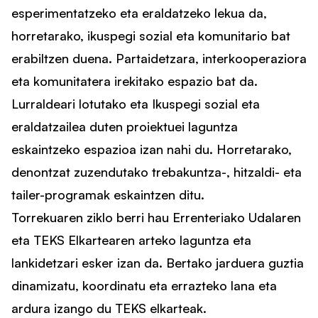
esperimentatzeko eta eraldatzeko lekua da,
horretarako, ikuspegi sozial eta komunitario bat
erabiltzen duena. Partaidetzara, interkooperaziora
eta komunitatera irekitako espazio bat da.
Lurraldeari lotutako eta Ikuspegi sozial eta
eraldatzailea duten proiektuei laguntza
eskaintzeko espazioa izan nahi du. Horretarako,
denontzat zuzendutako trebakuntza-, hitzaldi- eta
tailer-programak eskaintzen ditu.
Torrekuaren ziklo berri hau Errenteriako Udalaren
eta TEKS Elkartearen arteko laguntza eta
lankidetzari esker izan da. Bertako jarduera guztia
dinamizatu, koordinatu eta errazteko lana eta
ardura izango du TEKS elkarteak.