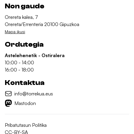
Non gaude
Orereta kalea, 7
Orereta/Errenteria 20100 Gipuzkoa
Mapa ikusi
Ordutegia
Astelehenetik - Ostiralera
10:00 - 14:00
16:00 - 18:00
Kontaktua
info@torrekua.eus
Mastodon
Pribatutasun Politika
CC-BY-SA