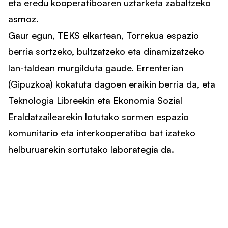
eta eredu kooperatiboaren uztarketa zabaltzeko
asmoz.
Gaur egun, TEKS elkartean, Torrekua espazio
berria sortzeko, bultzatzeko eta dinamizatzeko
lan-taldean murgilduta gaude. Errenterian
(Gipuzkoa) kokatuta dagoen eraikin berria da, eta
Teknologia Libreekin eta Ekonomia Sozial
Eraldatzailearekin lotutako sormen espazio
komunitario eta interkooperatibo bat izateko
helburuarekin sortutako laborategia da.