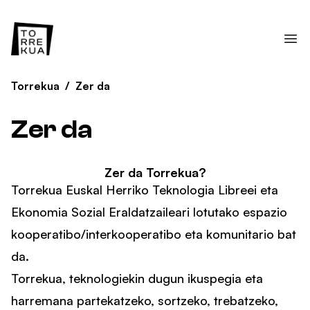
Torrekua
/
Zer da
Zer da
Zer da Torrekua?
Torrekua Euskal Herriko Teknologia Libreei eta
Ekonomia Sozial Eraldatzaileari lotutako espazio
kooperatibo/interkooperatibo eta komunitario bat
da.
Torrekua, teknologiekin dugun ikuspegia eta
harremana partekatzeko, sortzeko, trebatzeko,