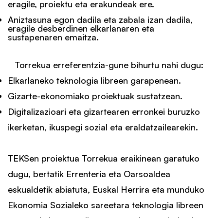
eragile, proiektu eta erakundeak ere.
Aniztasuna egon dadila eta zabala izan dadila,
eragile desberdinen elkarlanaren eta
sustapenaren emaitza.
Torrekua erreferentzia-gune bihurtu nahi dugu:
Elkarlaneko teknologia libreen garapenean.
Gizarte-ekonomiako proiektuak sustatzean.
Digitalizazioari eta gizartearen erronkei buruzko
ikerketan, ikuspegi sozial eta eraldatzailearekin.
TEKSen proiektua Torrekua eraikinean garatuko
dugu, bertatik Errenteria eta Oarsoaldea
eskualdetik abiatuta, Euskal Herrira eta munduko
Ekonomia Sozialeko sareetara teknologia libreen