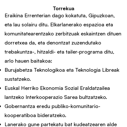
Torrekua
Eraikina Errenterian dago kokatuta, Gipuzkoan,
eta lau solairu ditu. Elkarlanerako espazioa eta
komunitatearentzako zerbitzuak eskaintzen dituen
dorretxea da, eta denontzat zuzendutako
trebakuntza-, hitzaldi- eta tailer-programa ditu,
arlo hauen baitakoa:
Burujabetza Teknologikoa eta Teknologia Libreak
sustatzeko.
Euskal Herriko Ekonomia Sozial Eraldatzailea
lantzeko Interkooperazio Sarea bultzatzeko.
Gobernantza eredu publiko-komunitario-
kooperatiboa bideratzeko.
Lanerako gune partekatu bat kudeatzearen alde