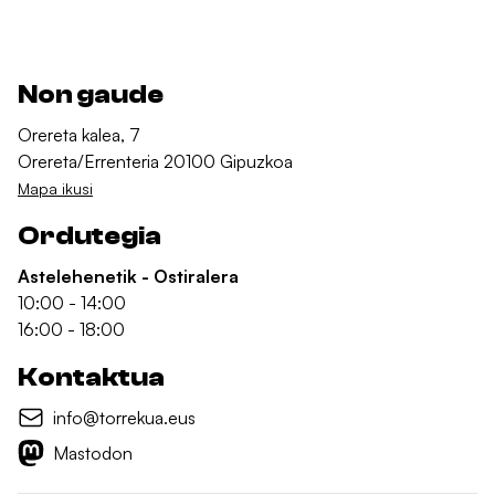
Non gaude
Orereta kalea, 7
Orereta/Errenteria 20100 Gipuzkoa
Mapa ikusi
Ordutegia
Astelehenetik - Ostiralera
10:00 - 14:00
16:00 - 18:00
Kontaktua
info@torrekua.eus
Mastodon