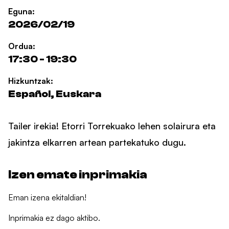
Eguna:
2026/02/19
Ordua:
17:30 - 19:30
Hizkuntzak:
Español, Euskara
Tailer irekia! Etorri Torrekuako lehen solairura eta
jakintza elkarren artean partekatuko dugu.
Izen emate inprimakia
Eman izena ekitaldian!
Inprimakia ez dago aktibo.