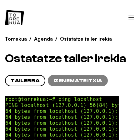
Torrekua
/
Agenda
/
Ostatatze tailer irekia
Ostatatze tailer irekia
TAILERRA
IZEN EMATE ITXIA