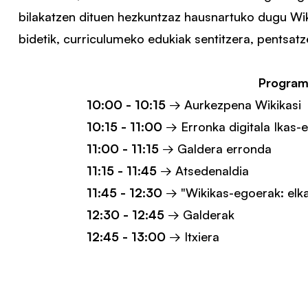
bilakatzen dituen hezkuntzaz hausnartuko dugu Wi
bidetik, curriculumeko edukiak sentitzera, pentsatz
Program
10:00 - 10:15
→ Aurkezpena Wikikasi
10:15 - 11:00
→ Erronka digitala Ikas-
11:00 - 11:15
→ Galdera erronda
11:15 - 11:45
→ Atsedenaldia
11:45 - 12:30
→ "Wikikas-egoerak: elka
12:30 - 12:45
→ Galderak
12:45 - 13:00
→ Itxiera