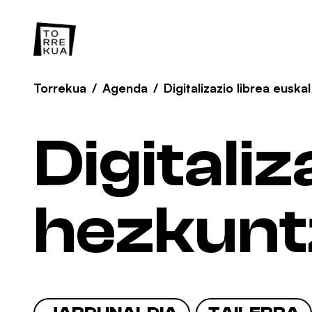
Torrekua
/
Agenda
/
Digitalizazio librea eusk
Digitaliz
hezkunt