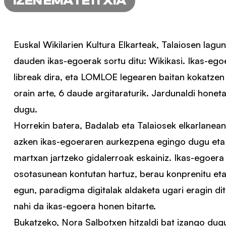
IZEN EMATE ITXIA
Euskal Wikilarien Kultura Elkarteak, Talaiosen lagu
dauden ikas-egoerak sortu ditu: Wikikasi. Ikas-eg
libreak dira, eta LOMLOE legearen baitan kokatzen
orain arte, 6 daude argitaraturik. Jardunaldi hone
dugu.
Horrekin batera, Badalab eta Talaiosek elkarlanean
azken ikas-egoeraren aurkezpena egingo dugu eta 
martxan jartzeko gidalerroak eskainiz. Ikas-egoera
osotasunean kontutan hartuz, berau konprenitu eta 
egun, paradigma digitalak aldaketa ugari eragin di
nahi da ikas-egoera honen bitarte.
Bukatzeko, Nora Salbotxen hitzaldi bat izango dugu