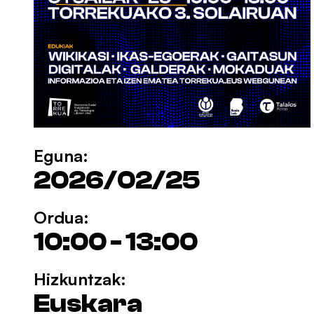
Eguna:
2026/02/25
Ordua:
10:00 - 13:00
Hizkuntzak:
Euskara