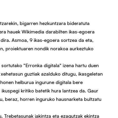
ntzarekin, bigarren hezkuntzara bideratuta
oera hauek Wikimedia darabilten ikas-egoera
 dira. Asmoa, 9 ikas-egoera sortzea da eta,
tan, proiektuaren nondik norakoa aurkeztuko
 sortutako "Erronka digitala" izena hartu duen
xehetasun guztiak azalduko ditugu, ikasgeletan
 honen helburua ingurune digitala bere
ikuspegi kritiko batetik hura lantzea da. Gaur
tu, beraz, horren inguruko hausnarketa bultzatu
. Trebetasunak jakintza eta ezagutzak ekintza