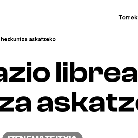
Torrek
al hezkuntza askatzeko
azio libre
za askat