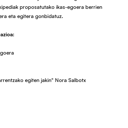
kipediak proposatutako ikas-egoera berrien
era eta egitera gonbidatuz.
azioa:
egoera
rrentzako egiten jakin" Nora Salbotx