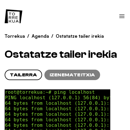
Torrekua
/
Agenda
/
Ostatatze tailer irekia
Ostatatze tailer irekia
TAILERRA
IZEN EMATE ITXIA