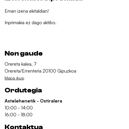
Eman izena ekitaldian!
Inprimakia ez dago aktibo.
Non gaude
Orereta kalea, 7
Orereta/Errenteria 20100 Gipuzkoa
Mapa ikusi
Ordutegia
Astelehenetik - Ostiralera
10:00 - 14:00
16:00 - 18:00
Kontaktua