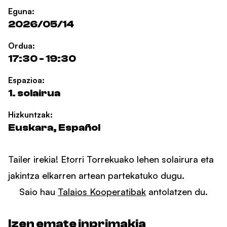
Eguna:
2026/05/14
Ordua:
17:30 - 19:30
Espazioa:
1. solairua
Hizkuntzak:
Euskara, Español
Tailer irekia! Etorri Torrekuako lehen solairura eta
jakintza elkarren artean partekatuko dugu.
Saio hau
Talaios Kooperatibak
antolatzen du.
Izen emate inprimakia