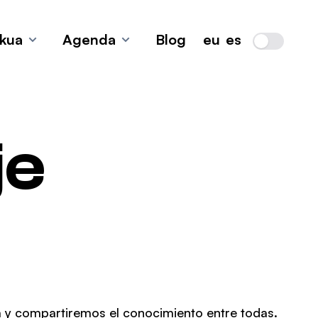
ekua
Agenda
Blog
eu
es
Light / Dark
home.menu_button_sr_text"
home.menu_button_sr_text"
je
ua y compartiremos el conocimiento entre todas.