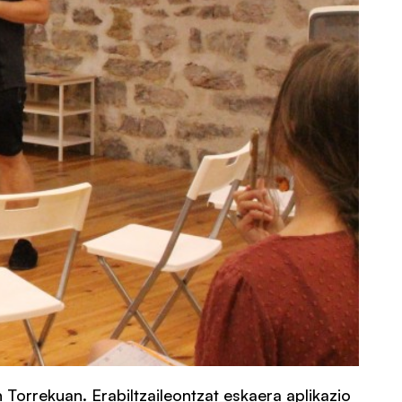
 Torrekuan. Erabiltzaileontzat eskaera aplikazio