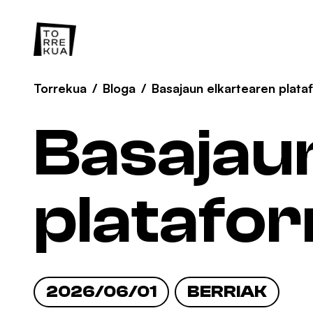
Torrekua
/
Bloga
/
Basajaun elkartearen plata
Basajau
platafo
2026/06/01
BERRIAK