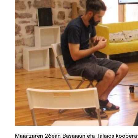
Maiatzaren 26ean Basajaun eta Talaios kooperatib