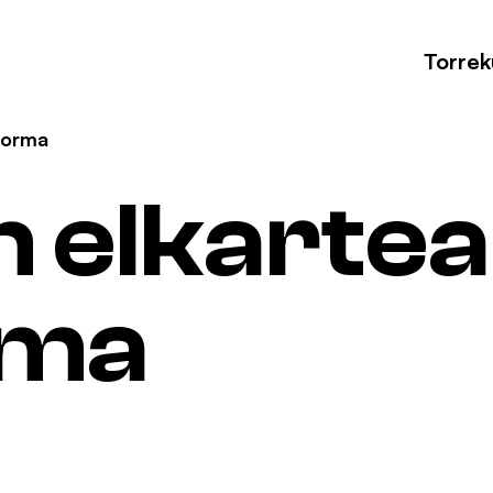
Torrek
forma
n elkarte
rma