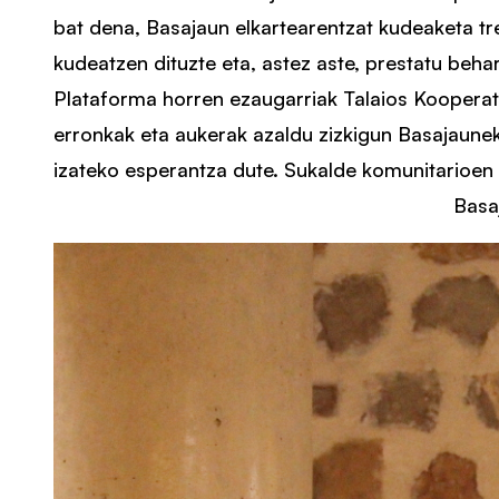
bat dena, Basajaun elkartearentzat kudeaketa tre
kudeatzen dituzte eta, astez aste, prestatu behar
Plataforma horren ezaugarriak Talaios Kooperat
erronkak eta aukerak azaldu zizkigun Basajaunek
izateko esperantza dute. Sukalde komunitarioen
Basa