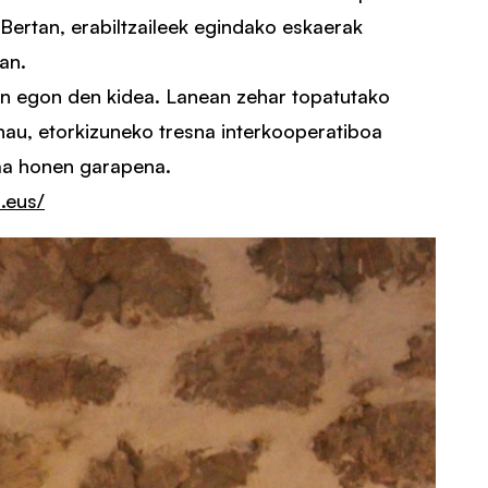
 Bertan, erabiltzaileek egindako eskaerak
an.
an egon den kidea. Lanean zehar topatutako
hau, etorkizuneko tresna interkooperatiboa
rma honen garapena.
.eus/