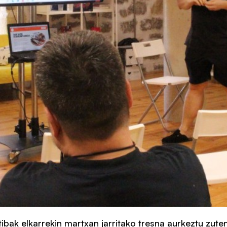
ak elkarrekin martxan jarritako tresna aurkeztu zuten