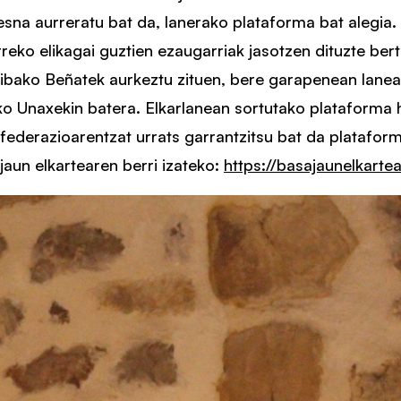
sna aurreratu bat da, lanerako plataforma bat alegia.
reko elikagai guztien ezaugarriak jasotzen dituzte bert
ibako Beñatek aurkeztu zituen, bere garapenean lane
o Unaxekin batera. Elkarlanean sortutako plataforma 
 federazioarentzat urrats garrantzitsu bat da platafo
jaun elkartearen berri izateko:
https://basajaunelkartea