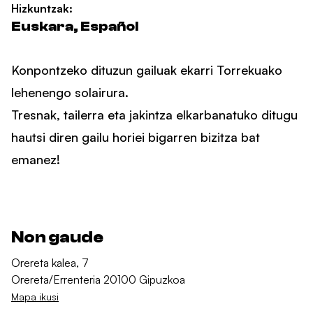
Hizkuntzak:
Euskara, Español
Konpontzeko dituzun gailuak ekarri Torrekuako
lehenengo solairura.
Tresnak, tailerra eta jakintza elkarbanatuko ditugu
hautsi diren gailu horiei bigarren bizitza bat
emanez!
Non gaude
Orereta kalea, 7
Orereta/Errenteria 20100 Gipuzkoa
Mapa ikusi