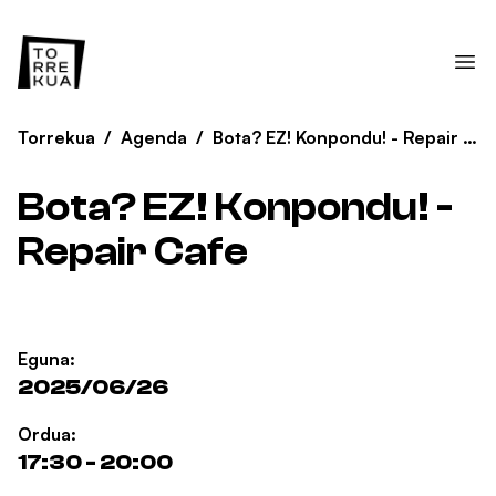
Torrekua
/
Agenda
/
Bota? EZ! Konpondu! - Repair Cafe
Bota? EZ! Konpondu! -
Repair Cafe
Eguna:
2025/06/26
Ordua:
17:30 - 20:00