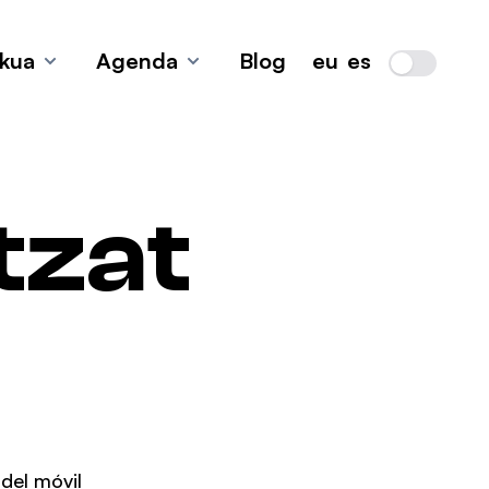
ekua
Agenda
Blog
eu
es
Light / Dark
home.menu_button_sr_text"
home.menu_button_sr_text"
tzat
del móvil