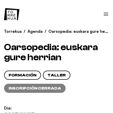
Torrekua
/
Agenda
/
Oarsopedia: euskara gure herrian
Oarsopedia: euskara
gure herrian
FORMACIÓN
TALLER
INSCRIPCIÓN CERRADA
Día: