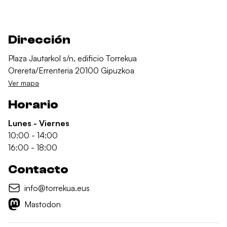
Dirección
Plaza Jautarkol s/n, edificio Torrekua
Orereta/Errenteria 20100 Gipuzkoa
Ver mapa
Horario
Lunes - Viernes
10:00 - 14:00
16:00 - 18:00
Contacto
info@torrekua.eus
Mastodon