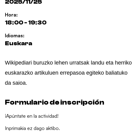
2025/11/25
Hora:
18:00 - 19:30
Idiomas:
Euskara
Wikipediari buruzko lehen urratsak landu eta herriko
euskarazko artikuluen errepasoa egiteko baliatuko
da saioa.
Formulario de inscripción
¡Apúntate en la actividad!
Inprimakia ez dago aktibo.