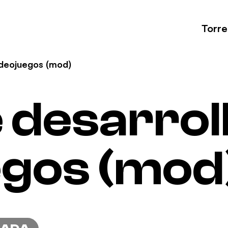
Torr
videojuegos (mod)
e desarrol
egos (mod