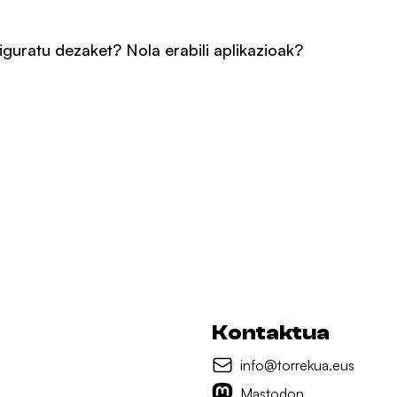
iguratu dezaket? Nola erabili aplikazioak?
Kontaktua
info@torrekua.eus
Mastodon