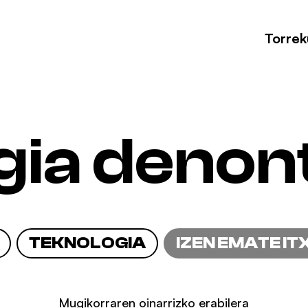
Torrek
gia denon
TEKNOLOGIA
IZEN EMATE IT
Mugikorraren oinarrizko erabilera