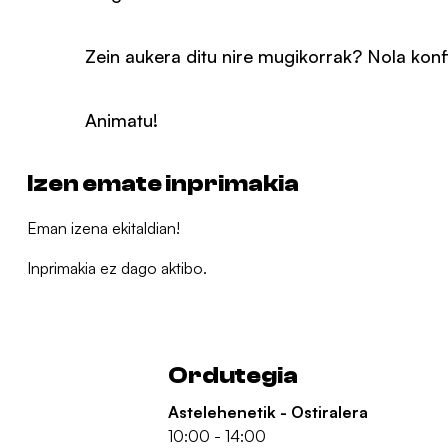
Zein aukera ditu nire mugikorrak? Nola konf
Animatu!
Izen emate inprimakia
Eman izena ekitaldian!
Inprimakia ez dago aktibo.
Ordutegia
Astelehenetik - Ostiralera
10:00 - 14:00