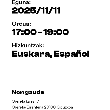
Eguna:
2025/11/11
Ordua:
17:00 - 19:00
Hizkuntzak:
Euskara, Español
Non gaude
Orereta kalea, 7
Orereta/Errenteria 20100 Gipuzkoa