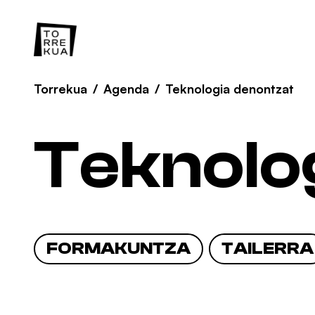
Torrekua
/
Agenda
/
Teknologia denontzat
Teknolo
FORMAKUNTZA
TAILERRA